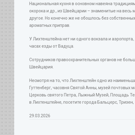
Национальная кухня в основном навеяна традициями
окорока и др., из Швейцарии – знаменитые на весь 
другое. Но конечно же не обошлось без собственн
ароматных приправ.
У Лихтенштейна нет ни одного вокзала и аэропорта,
часах езды от Вадуца.
Сотрудников правоохранительных органов не больше
Швейцария.
Несмотря на то, что Лихтенштейн одно из наименьши
Гуттенберг, часовня Святой Анны, музей почтовых 
Церковь святого Петра, Лыжный Музей, Площадь Те
в Лихтенштейне, посетите города Бальцерс, Тризен
29.03.2026