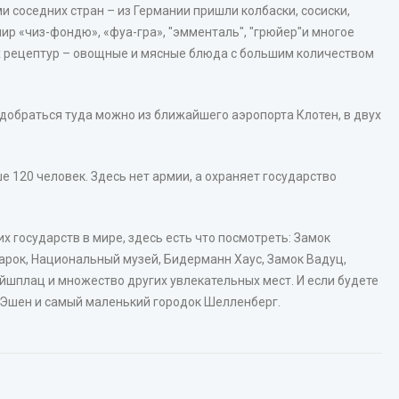
 соседних стран – из Германии пришли колбаски, сосиски,
мир «чиз-фондю», «фуа-гра», "эмменталь", "грюйер"и многое
ых рецептур – овощные и мясные блюда с большим количеством
 добраться туда можно из ближайшего аэропорта Клотен, в двух
 120 человек. Здесь нет армии, а охраняет государство
х государств в мире, здесь есть что посмотреть: Замок
марок, Национальный музей, Бидерманн Хаус, Замок Вадуц,
йшплац и множество других увлекательных мест. И если будете
, Эшен и самый маленький городок Шелленберг.