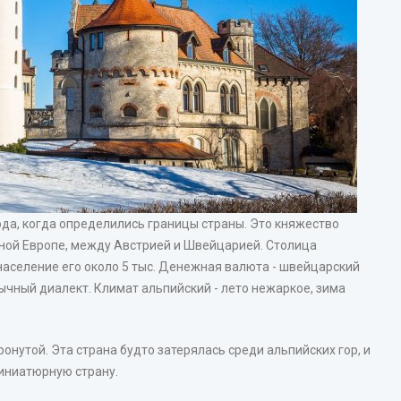
ода, когда определились границы страны. Это княжество
ьной Европе, между Австрией и Швейцарией. Столица
 население его около 5 тыс. Денежная валюта - швейцарский
бычный диалект. Климат альпийский - лето нежаркое, зима
нутой. Эта страна будто затерялась среди альпийских гор, и
миниатюрную страну.