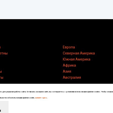
я
Европа
етны
Северная Америка
Южная Америка
Африка
ы
Азия
ты
Австралия
s для улучшения работы сайта. Оставаясь на нашем сайте, вы соглашаетесь с условиями использования файлов cookies. Чтобы ознако
ьности и об использовании файлов cookie,
нажмите здесь
.
Энциклопедия по странам и городам
н