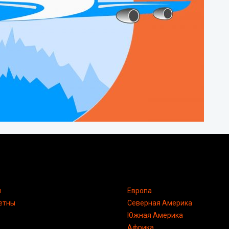
я
Европа
етны
Северная Америка
Южная Америка
Африка