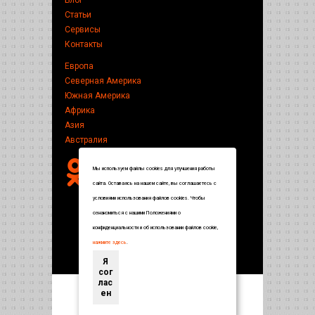
Блог
Статьи
Сервисы
Контакты
Европа
Северная Америка
Южная Америка
Африка
Азия
Австралия
Мы используем файлы cookies для улучшения работы
сайта. Оставаясь на нашем сайте, вы соглашаетесь с
условиями использования файлов cookies. Чтобы
ознакомиться с нашими Положениями о
конфиденциальности и об использовании файлов cookie,
нажмите здесь
.
Я
сог
лас
ен
Энциклопедия по странам и городам