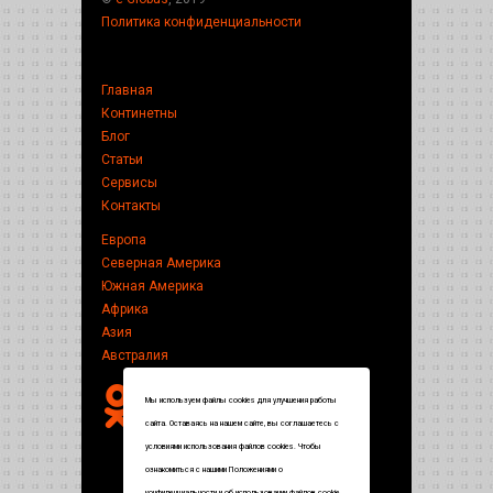
Политика конфиденциальности
Главная
Континетны
Блог
Статьи
Сервисы
Контакты
Европа
Северная Америка
Южная Америка
Африка
Азия
Австралия
Мы используем файлы cookies для улучшения работы
сайта. Оставаясь на нашем сайте, вы соглашаетесь с
условиями использования файлов cookies. Чтобы
ознакомиться с нашими Положениями о