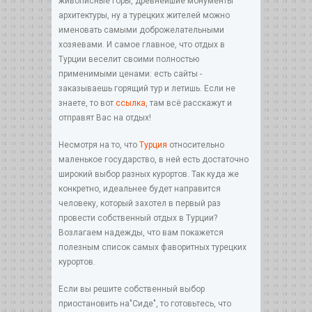
живописные горы, древнейшие монументы
архитектуры, ну а турецких жителей можно
именовать самыми доброжелательными
хозяевами. И самое главное, что отдых в
Турции веселит своими полностью
применимыми ценами: есть сайты -
заказываешь горящий тур и летишь. Если не
знаете, то вот
ссылка
, там всё расскажут и
отправят Вас на отдых!
Несмотря на то, что
Турция
относительно
маленькое государство, в ней есть достаточно
широкий выбор разных курортов. Так куда же
конкретно, идеальнее будет направится
человеку, который захотел в первый раз
провести собственный отдых в Турции?
Возлагаем надежды, что вам покажется
полезным список самых фаворитных турецких
курортов.
Если вы решите собственный выбор
приостановить на"Сиде", то готовьтесь, что