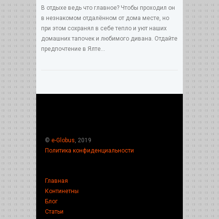
В отдыхе ведь что главное? Чтобы проходил он
в незнакомом отдалённом от дома месте, но
при этом сохранял в себе тепло и уют наших
домашних тапочек и любимого дивана. Отдайте
предпочтение в Ялте...
©
e-Globus
, 2019
Политика конфиденциальности
Главная
Континетны
Блог
Статьи