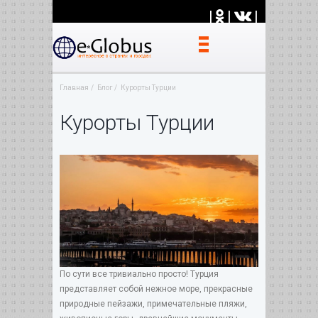
|
|
|
Главная
Блог
Курорты Турции
Курорты Турции
По сути все тривиально просто! Турция
представляет собой нежное море, прекрасные
природные пейзажи, примечательные пляжи,