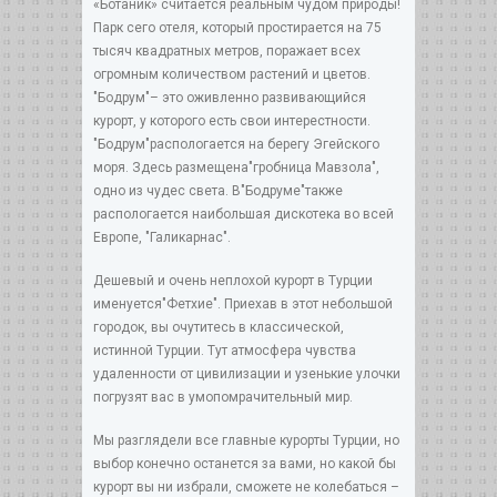
«Ботаник» считается реальным чудом природы!
Парк сего отеля, который простирается на 75
тысяч квадратных метров, поражает всех
огромным количеством растений и цветов.
"Бодрум"– это оживленно развивающийся
курорт, у которого есть свои интерестности.
"Бодрум"распологается на берегу Эгейского
моря. Здесь размещена"гробница Мавзола",
одно из чудес света. В"Бодруме"также
распологается наибольшая дискотека во всей
Европе, "Галикарнас".
Дешевый и очень неплохой курорт в Турции
именуется"Фетхие". Приехав в этот небольшой
городок, вы очутитесь в классической,
истинной Турции. Тут атмосфера чувства
удаленности от цивилизации и узенькие улочки
погрузят вас в умопомрачительный мир.
Мы разглядели все главные курорты Турции, но
выбор конечно останется за вами, но какой бы
курорт вы ни избрали, сможете не колебаться –