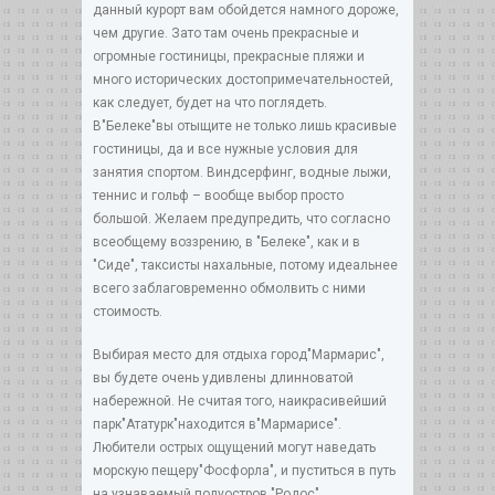
данный курорт вам обойдется намного дороже,
чем другие. Зато там очень прекрасные и
огромные гостиницы, прекрасные пляжи и
много исторических достопримечательностей,
как следует, будет на что поглядеть.
В"Белеке"вы отыщите не только лишь красивые
гостиницы, да и все нужные условия для
занятия спортом. Виндсерфинг, водные лыжи,
теннис и гольф – вообще выбор просто
большой. Желаем предупредить, что согласно
всеобщему воззрению, в "Белеке", как и в
"Сиде", таксисты нахальные, потому идеальнее
всего заблаговременно обмолвить с ними
стоимость.
Выбирая место для отдыха город"Мармарис",
вы будете очень удивлены длинноватой
набережной. Не считая того, наикрасивейший
парк"Ататурк"находится в"Мармарисе".
Любители острых ощущений могут наведать
морскую пещеру"Фосфорла", и пуститься в путь
на узнаваемый полуостров "Родос".