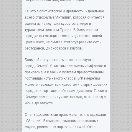
Те, кто любит историю и древности, идеальнее
всего отдохнуть в"Анталии", которая считается
одним из наилучших курортов в мире и
туристским центром Турции. В большенном
городке вы отыщите гостиницы на хоть какой
цвет и вкус, не считая этого тут развита сеть
ресторанов, дискобаров и клубов.
Большой популярностью тоже пользуется
город"Кемер". У них там все очень комфортно и
прекрасно, а к вашим услугам предоставлены
гостиницы хоть какого класса. В"Кемере"вы
можете насладиться красотами старых древних
городов и гор, также обилием дискотек. Также в
Кемере самая наилучшая погода, это период с
июня до августа.
Очень довольными приезжают те, кто отдыхали
в"Аланьи". Владелице умопомрачительных
садов, роскошных парков и пляжей. Отель