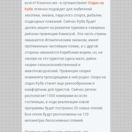
всего? Конечно же - в путешествиях!
Отдых на
Кубе
отлично подойдет для любителей
экзотики, океана, парусного спорта, рыбалки,
подводных плаваний. Сейчас Куба будет
делать акцент на развитие туризма в северных
районах провинции Камагуэй. Эта часть страны
омывается Атлантическим океаном, имеет
протяженные чистейшие пляжи, а с другой
стороны омывается Карибским морем, но, не
смотря на это туристов здесь мало, район
скорее сельскохозяйственный и
животноводческий. Провинция скорее
знаменита проходящими в ней родео. Скоро на
отдых Кубе станет еще разнообразным и
комфортным для туристов. Сейчас регион
располагает 1500 номерами во всех
гостиницах, в ходе реализации новой
программы будет построено 25 новых отелей.
Все отели будут расположены на 120
километрах белоснежных пляжей.
Приятная особенность этих мест, что