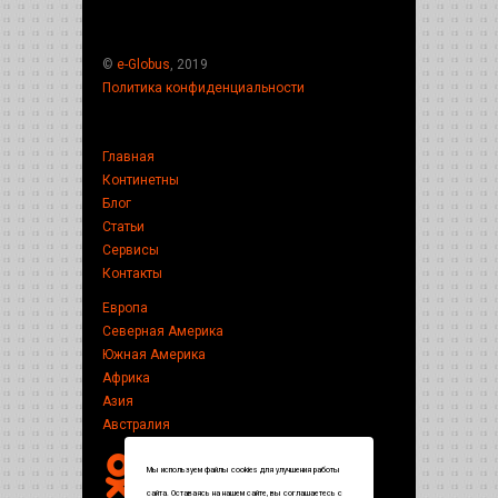
©
e-Globus
, 2019
Политика конфиденциальности
Главная
Континетны
Блог
Статьи
Сервисы
Контакты
Европа
Северная Америка
Южная Америка
Африка
Азия
Австралия
Мы используем файлы cookies для улучшения работы
сайта. Оставаясь на нашем сайте, вы соглашаетесь с