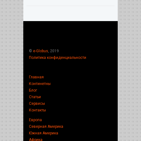
©
e-Globus
, 2019
Политика конфиденциальности
Главная
Континетны
Блог
Статьи
Сервисы
Контакты
Европа
Северная Америка
Южная Америка
Африка