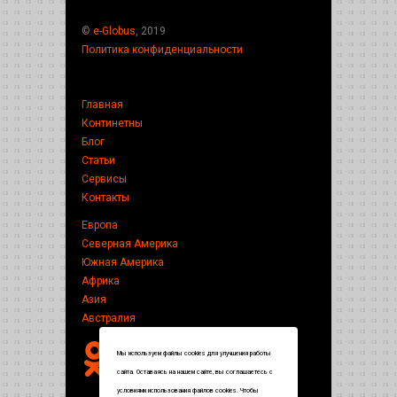
©
e-Globus
, 2019
Политика конфиденциальности
Главная
Континетны
Блог
Статьи
Сервисы
Контакты
Европа
Северная Америка
Южная Америка
Африка
Азия
Австралия
Мы используем файлы cookies для улучшения работы
сайта. Оставаясь на нашем сайте, вы соглашаетесь с
условиями использования файлов cookies. Чтобы