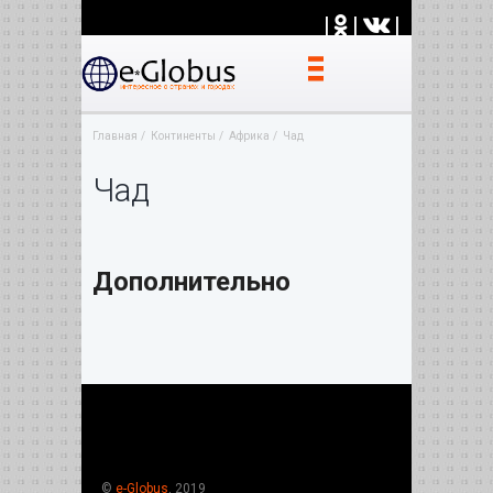
|
|
|
Главная
Континенты
Африка
Чад
Чад
Дополнительно
©
e-Globus
, 2019