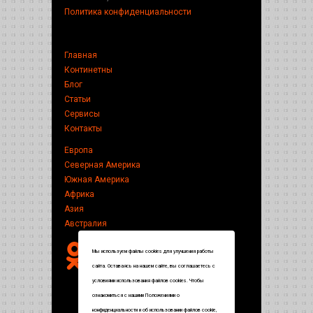
Политика конфиденциальности
Главная
Континетны
Блог
Статьи
Сервисы
Контакты
Европа
Северная Америка
Южная Америка
Африка
Азия
Австралия
Мы используем файлы cookies для улучшения работы
сайта. Оставаясь на нашем сайте, вы соглашаетесь с
условиями использования файлов cookies. Чтобы
ознакомиться с нашими Положениями о
конфиденциальности и об использовании файлов cookie,