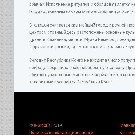
обычаи. Исполнение ритуалов и обрядов является 
Государственным языком считается французский, хо
Столицей считается крупнейший город и речной по
центром страны. Здесь расположены основные куль
древняя базилика, мечеть, Музей Ремесел, президен
африканские рынки, где можно купить красивые сув
Сегодня Республика Конго не входит в число попул
природа сохранила свою первобытную красоту. Прие
обитают уникальные животные африканского контин
колоритные поселения Республики Конго.
©
e-Globus
, 2019
Главна
Политика конфиденциальности
Контин