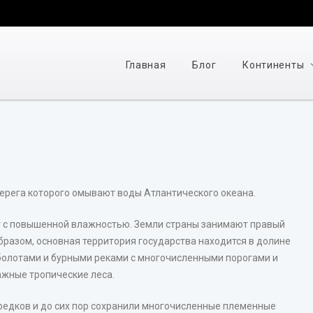
Главная
Блог
Континенты
берега которого омывают воды Атлантического океана.
т с повышенной влажностью. Земли страны занимают правый
бразом, основная территория государства находится в долине
болотами и бурными реками с многочисленными порогами и
ажные тропические леса.
редков и до сих пор сохранили многочисленные племенные