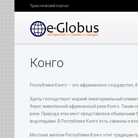
Туристический портал
Конго
Республика Конго — это африканское государство, 
Здесь господствует жаркий экваториальный клима
берег живописной африканской реки Конго. Таким о
реки. Природа этих мест представлена обширными 
водопадами. В Республике Конго есть саванны и вл
Местные жители Республики Конго чтят традиции п