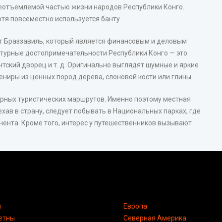
неотъемлемой частью жизни народов Республики Конго.
тя повсеместно используется банту.
рт Браззавиль, который является финансовым и деловым
турные достопримечательности Республики Конго — это
тский дворец и т. д. Оригинально выглядят шумные и яркие
ениры из ценных пород дерева, слоновой кости или глины.
ярных туристических маршрутов. Именно поэтому местная
хав в страну, следует побывать в Национальных парках, где
ента. Кроме того, интерес у путешественников вызывают
я
Европа
етны
Северная Америка