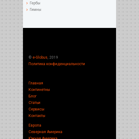
Гербы
Гимны
©
e-Globus
, 2019
Политика конфиденциальности
Главная
Континетны
Блог
Статьи
Сервисы
Контакты
Европа
Северная Америка
Южная Америка