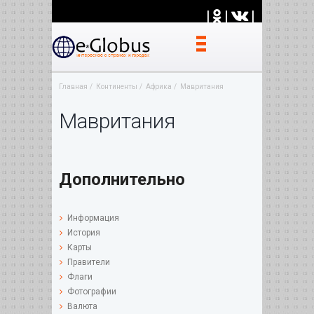
|
|
|
Главная
Континенты
Африка
Мавритания
Мавритания
Дополнительно
Информация
История
Карты
Правители
Флаги
Фотографии
Валюта