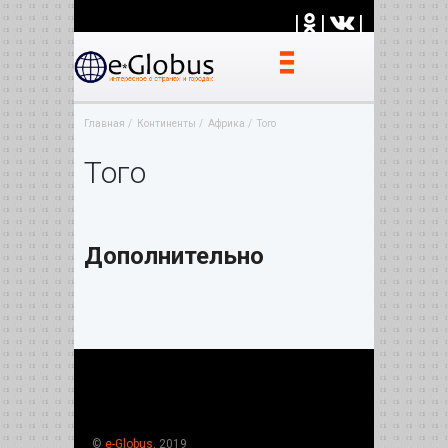
|
|
|
Главная
Континенты
Африка
Того
Того
Дополнительно
©
e-Globus
, 2019