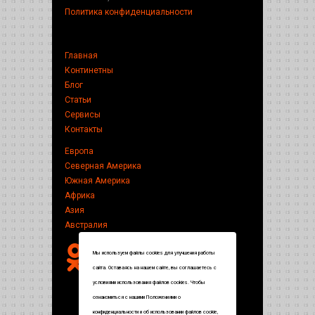
Политика конфиденциальности
Главная
Континетны
Блог
Статьи
Сервисы
Контакты
Европа
Северная Америка
Южная Америка
Африка
Азия
Австралия
Мы используем файлы cookies для улучшения работы
сайта. Оставаясь на нашем сайте, вы соглашаетесь с
условиями использования файлов cookies. Чтобы
ознакомиться с нашими Положениями о
конфиденциальности и об использовании файлов cookie,