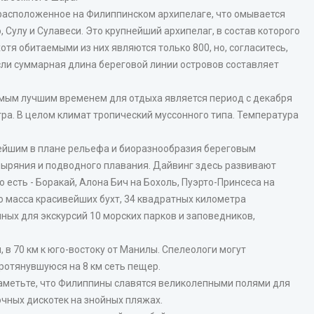
 расположенное на Филиппинском архипелаге, что омывается
 Сулу и Сулавеси. Это крупнейший архипелаг, в состав которого
отя обитаемыми из них являются только 800, но, согласитесь,
сли суммарная длина береговой линии островов составляет
самым лучшим временем для отдыха является период с декабря
ра. В целом климат тропический муссонного типа. Температура
ейшим в плане рельефа и биоразнообразия береговым
ряния и подводного плавания. Дайвинг здесь развивают
есть - Боракай, Алона Бич на Бохоль, Пуэрто-Принсеса на
о масса красивейших бухт, 34 квадратных километра
ных для экскурсий 10 морских парков и заповедников,
 в 70 км к юго-востоку от Манилы. Спелеологи могут
ротянувшуюся на 8 км сеть пещер.
заметьте, что Филиппины славятся великолепными полями для
чных дискотек на знойных пляжах.