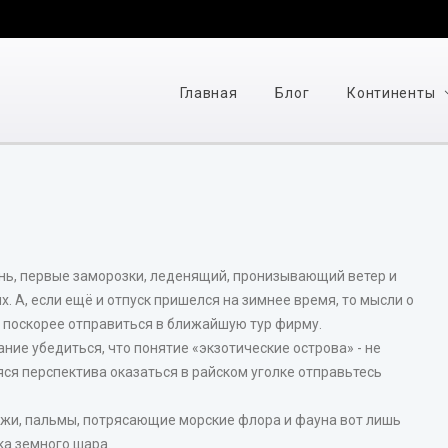
Главная
Блог
Континенты
ень, первые заморозки, леденящий, пронизывающий ветер и
. А, если ещё и отпуск пришелся на зимнее время, то мысли о
 поскорее отправиться в ближайшую тур фирму.
ание убедиться, что понятие «экзотические острова» - не
ся перспектива оказаться в райском уголке отправьтесь
жи, пальмы, потрясающие морские флора и фауна вот лишь
ка земного шара.