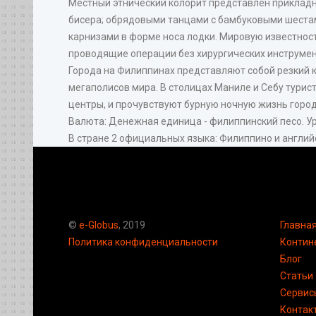
Местный этнический колорит представлен прикладн
бисера; обрядовыми танцами с бамбуковыми шестам
карнизами в форме носа лодки. Мировую известнос
проводящие операции без хирургических инструмен
Города на Филиппинах представляют собой резкий к
мегаполисов мира. В столицах Маниле и Себу тури
центры, и прочувствуют бурную ночную жизнь город
Валюта: Денежная единица - филиппинский песо. Ур
В стране 2 официальных языка: Филиппино и англий
©
e-Globus
, 2019
Главна
Политика конфиденциальности
Контин
Блог
Статьи
Сервис
Контак