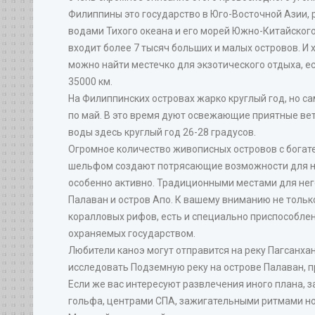
Филиппины это государство в Юго-Восточной Азии,
водами Тихого океана и его морей Южно-Китайского,
входит более 7 тысяч больших и малых островов. И х
можно найти местечко для экзотического отдыха, е
35000 км.
На Филиппинских островах жарко круглый год, но 
по май. В это время дуют освежающие приятные вет
воды здесь круглый год 26-28 градусов.
Огромное количество живописных островов с богат
шельфом создают потрясающие возможности для ны
особенно активно. Традиционными местами для него 
Палаван и остров Апо. К вашему вниманию не тольк
коралловых рифов, есть и специально приспособлен
охраняемых государством.
Любители каноэ могут отправится на реку Пагсанхан,
исследовать Подземную реку на острове Палаван, п
Если же вас интересуют развлечения иного плана, 
гольфа, центрами СПА, зажигательными ритмами но