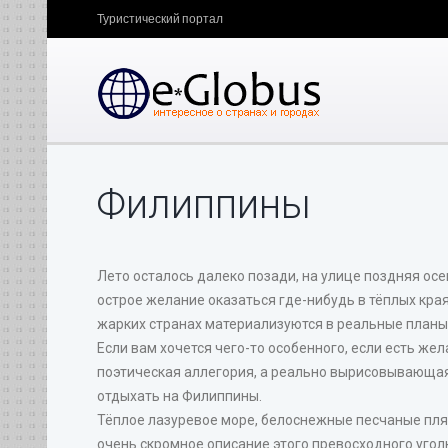
Туристический портал
Филиппины
Лето осталось далеко позади, на улице поздняя ос
острое желание оказаться где-нибудь в тёплых краях
жарких странах материализуются в реальные планы
Если вам хочется чего-то особенного, если есть жел
поэтическая аллегория, а реально вырисовывающая
отдыхать на Филиппины.
Тёплое лазуревое море, белоснежные песчаные пля
очень скромное описание этого превосходного угол