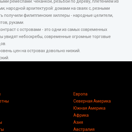
ыми ремеслами: чеканкой, резьбой по дереву, плетением из
и; народной архитектурой: домами на сваях с, резными
ть получили филиппинские хиллеры - народные целители,
тов, руками.
онтраст с островами - это одни из самых современных
сты увидят небоскребы, современные огромные торговые
ов.
овень цен на островах довольно низкий.
ский.
я
Европа
етны
Северная Америка
Южная Америка
Африка
ы
Азия
ты
Австралия