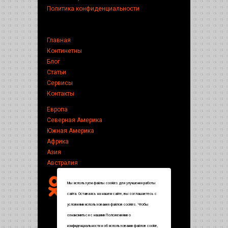
Политика конфиденциальности
Главная
Континетны
Блог
Статьи
Сервисы
Контакты
Европа
Северная Америка
Южная Америка
Африка
Азия
Австралия
Мы используем файлы cookies для улучшения работы
сайта. Оставаясь на нашем сайте, вы соглашаетесь с
условиями использования файлов cookies. Чтобы
ознакомиться с нашими Положениями о
конфиденциальности и об использовании файлов cookie,