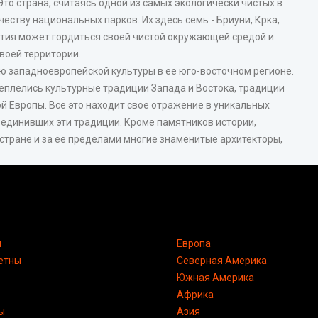
Это страна, считаясь одной из самых экологически чистых в
еству национальных парков. Их здесь семь - Бриуни, Крка,
атия может гордиться своей чистой окружающей средой и
воей территории.
ю западноевропейской культуры в ее юго-восточном регионе.
реплелись культурные традиции Запада и Востока, традиции
 Европы. Все это находит свое отражение в уникальных
ъединивших эти традиции. Кроме памятников истории,
стране и за ее пределами многие знаменитые архитекторы,
я
Европа
етны
Северная Америка
Южная Америка
Африка
ы
Азия