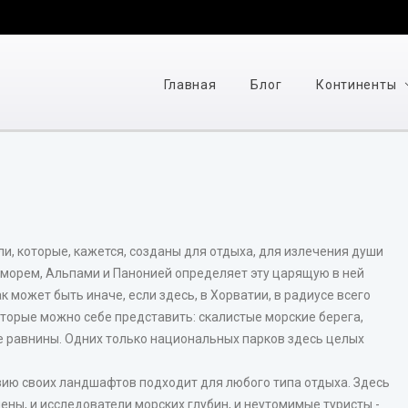
Главная
Блог
Континенты
ли, которые, кажется, созданы для отдыха, для излечения души
морем, Альпами и Панонией определяет эту царящую в ней
может быть иначе, если здесь, в Хорватии, в радиусе всего
торые можно себе представить: скалистые морские берега,
е равнины. Одних только национальных парков здесь целых
зию своих ландшафтов подходит для любого типа отдыха. Здесь
мены, и исследователи морских глубин, и неутомимые туристы -