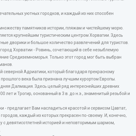
ечательных уютных городков, и каждый из них способен
множеству памятников истории, пляжам и чистейшему морю.
вляется крупнейшим туристическим центром Хорватии. Здесь
ные дворики и большое количество развлечений для туристов.
 город Хорватии - Ровинь, сочетающий в себе незыблемую
яние Средиземноморья. Только этот город мог быть выбран
манов.
ей северной Адриатики, который благодаря прекрасному
 прошлого века была признана лучшим курортом Европы.
едняя Далмация. Здесь целый ряд интереснейших древних
0 лет и Трогир, основанный в 3 в. до н.э., знаменитый резьбой и
- предлагает Вам насладиться красотой и сервисом Цавтат,
городов, каждый из которых прекрасен по-своему. И, конечно,
ду с девятисотлетней историей и неповторимым шармом,
.