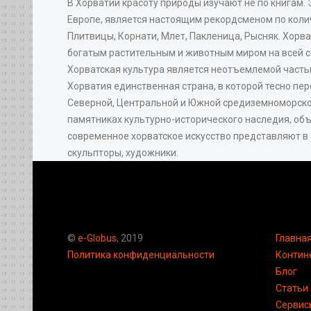
В Хорватии красоту природы изучают не по книгам. 
Европе, является настоящим рекордсменом по колич
Плитвицы, Корнати, Млет, Пакленица, Рысняк. Хорв
богатым растительным и животным миром на всей с
Хорватская культура является неотъемлемой часть
Хорватия единственная страна, в которой тесно пе
Северной, Центральной и Южной средиземноморской
памятниках культурно-исторического наследия, об
современное хорватское искусство представляют в 
скульпторы, художники.
©
e-Globus
, 2019
Главна
Политика конфиденциальности
Контин
Блог
Статьи
Сервис