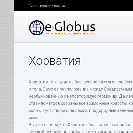
Туристический портал
Хорватия
Хорватия - это один из благословенных уголков Зем
и тела. Само ее расположение между Средиземным 
необыкновенную и неповторимую гармонию. Да и как 
ста километров собраны все возможные красоты, ко
холмы, густо поросшие лесом, плодородные зелены
семь!
Вы уже поняли, что Хорватия, благодаря разнообра
каждый непременно найдет то, что искал - и спортс