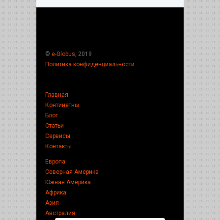
©
e-Globus
, 2019
Политика конфиденциальности
Главная
Континетны
Блог
Статьи
Сервисы
Контакты
Европа
Северная Америка
Южная Америка
Африка
Азия
Австралия