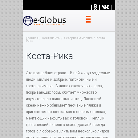
|
|
|
Главная
Континенты
Северная Америка
Коста-
Рика
Коста-Рика
Это волшебная страна... В ней живут чудесные
люди: милые и добрые, патриотичные и
гостеприимные. В чащах сказочных лесов,
покрывающих горы, обитает множество
изумительных животных и птиц. Ласковый
океан нежно обнимает песчаные пляжи и
приглашает поплескаться в соленых волнах,
мечтающих накрыть вас с головой... Теплый
тропический ливень в сезон дождей всегда
готов с любовью вылить вам несколько литров
воды за шиворот, но горячее темпераментное