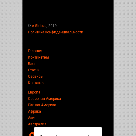
©
e-Globus
, 2019
Политика конфиденциальности
Главная
Континетны
Блог
Статьи
Сервисы
Контакты
Европа
Северная Америка
Южная Америка
Африка
Азия
Австралия