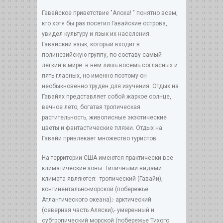
Гавайское приветствие "Алоха! " понятно всем,
кто хотя бы раз посетил Гавайские острова,
увидел культуру и язык их населения.
Гавайский язык, который входит в
полинезийскую группу, по составу самый
легкий в мире: в нём лишь восемь согласных и
пять гласных, но именно поэтому он
необыкновенно труден для изучения. Отдых на
Гавайях представляет собой жаркое солнце,
вечное лето, богатая тропическая
растительность, живописные экзотические
цветы и фантастические пляжи. Отдых на
Гавайи привлекает множество туристов.
На территории США имеются практически все
климатические зоны. Типичными видами
климата являются:- тропический (Гавайи),-
континентально-морской (побережье
Атлантического океана);- арктический
(северная часть Аляски);- умеренный и
субтропический морской (побережье Тихого