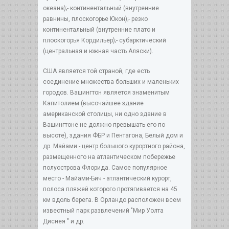
океана);- континентальный (внутренние
равнины, плоскогорье Юкон);- резко
континентальный (внутренние плато и
плоскогорья Кордильер);- субарктический
(центральная и южная часть Аляски).
США является той страной, где есть
соединение множества больших и маленьких
городов. Вашингтон является знаменитым
Капитолием (высочайшее здание
американской столицы, ни одно здание в
Вашингтоне не должно превышать его по
высоте), здания ФБР и Пентагона, Белый дом и
др. Майами - центр большого курортного района,
размещенного на атлантическом побережье
полуострова Флорида. Самое популярное
место - Майами-Бич - атлантический курорт,
полоса пляжей которого протягивается на 45
км вдоль берега. В Орландо расположен всем
известный парк развлечений "Мир Уолта
Диснея " и др.