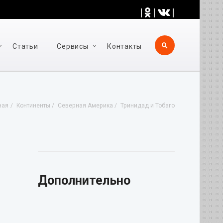
|
|
|
Статьи
Cервисы
Контакты
ная
Континенты
Северная Америка
Тринидад и Тобаго
Дополнительно