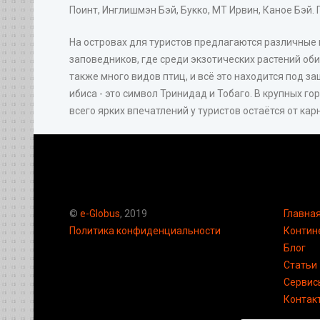
Поинт, Инглишмэн Бэй, Букко, МТ Ирвин, Каное Бэй.
На островах для туристов предлагаются различные
заповедников, где среди экзотических растений оби
также много видов птиц, и всё это находится под з
ибиса - это символ Тринидад и Тобаго. В крупных го
всего ярких впечатлений у туристов остаётся от ка
©
e-Globus
, 2019
Главна
Политика конфиденциальности
Контин
Блог
Статьи
Сервис
Контак