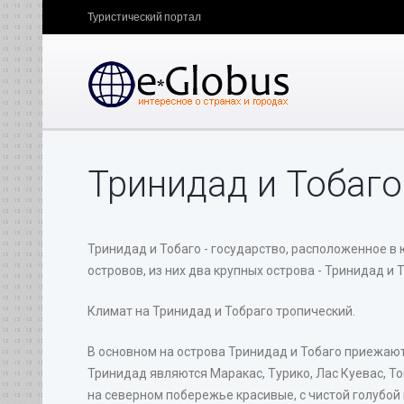
Туристический портал
Тринидад и Тобаго
Тринидад и Тобаго - государство, расположенное в
островов, из них два крупных острова - Тринидад и 
Климат на Тринидад и Тобраго тропический.
В основном на острова Тринидад и Тобаго приежаю
Тринидад являются Маракас, Турико, Лас Куевас, То
на северном побережье красивые, с чистой голубой 