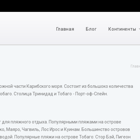
Главная
Блог
Континенты
Глав
 южной части Карибского моря. Состоит из большоко количества
Тобаго. Столица Тринидад и Тобаго - Порт-оф-Спейн.
т для пляжного отдыха. Популярными пляжами на острове
ко, Маяро, Чагвиль, Лос Ирос и Куинам. Большинство островов
водой. Популярные пляжи на острове Тобаго: Стор Бэй, Пигеон