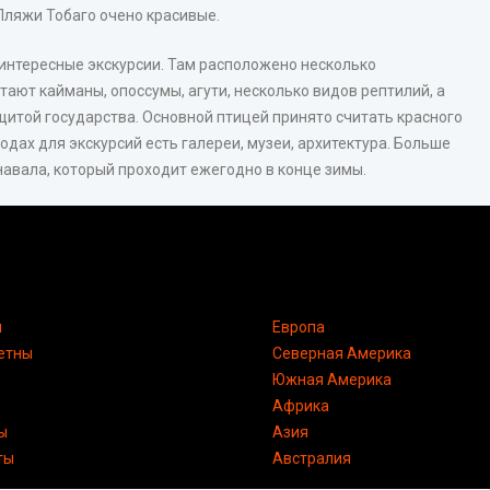
 Пляжи Тобаго очено красивые.
 интересные экскурсии. Там расположено несколько
тают кайманы, опоссумы, агути, несколько видов рептилий, а
ащитой государства. Основной птицей принято считать красного
родах для экскурсий есть галереи, музеи, архитектура. Больше
рнавала, который проходит ежегодно в конце зимы.
я
Европа
етны
Северная Америка
Южная Америка
Африка
ы
Азия
ты
Австралия