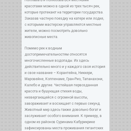
красотами можно в одной из трех тысяч рек,
которые протекают на территории государства.
Заказав частную поездку на катере или лодке,
с которыми мастерски управляются местные
жители, можно посмотреть довольно
живописные места.
Помимо рек к водным
достопримечательностям относятся
многочисленные водопады. Их здесь
действительно много и у каждого своя история
и свое название – Корантейна, Никкери,
Маровейне, Коппенаме, Гран-Рио, Тапанахони,
Калебо и другие. Чистейшая первозданная
красота и бушующая стихия воды,
низвергающейся с огромной высоты,
завораживает и восхищает с первых секунд.
Животный мир здесь также довольно богат и
заслуживает особого внимания. К примеру, в
одном из районов Суринама Кабурикрике
зафиксированы места проживания гигантских