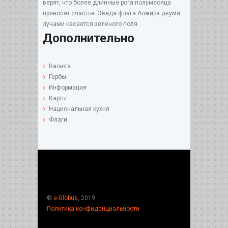
верят, что более длинные рога полумесяца
приносят счастье. Зведа флага Алжира двумя
лучами касается зеленого поля.
Дополнительно
Валюта
Гербы
Информация
Карты
Национальная кухня
Флаги
©
e-Globus
, 2019
Политика конфиденциальности