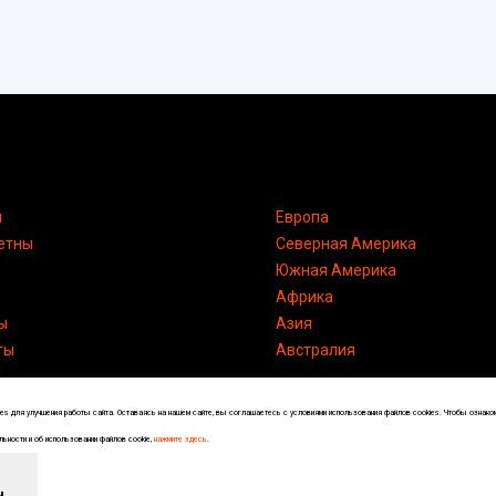
я
Европа
етны
Северная Америка
Южная Америка
Африка
ы
Азия
ты
Австралия
s для улучшения работы сайта. Оставаясь на нашем сайте, вы соглашаетесь с условиями использования файлов cookies. Чтобы ознако
ьности и об использовании файлов cookie,
нажмите здесь
.
Энциклопедия по странам и городам
н