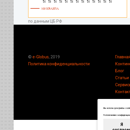
по данным ЦБ РФ
©
e-Globus
, 2019
Главна
Политика конфиденциальности
Контин
Блог
Статьи
Сервис
Контак
Мы используем файлы cookie
Положениями о конфиденциал
Я
согласе