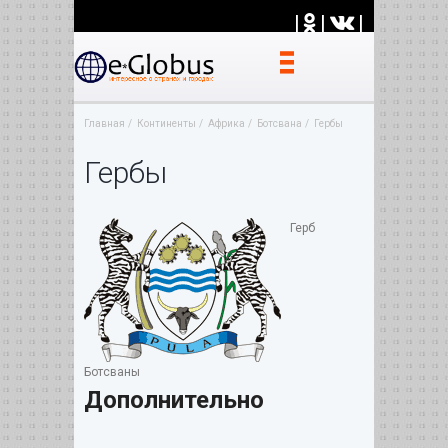
|
|
|
Главная
Континенты
Африка
Ботсвана
Гербы
Гербы
Герб
Ботсваны
Дополнительно