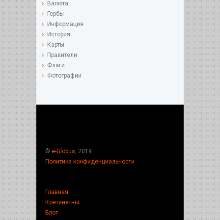
Валюта
Гербы
Информация
История
Карты
Правители
Флаги
Фотографии
©
e-Globus
, 2019
Политика конфиденциальности
Главная
Континетны
Блог