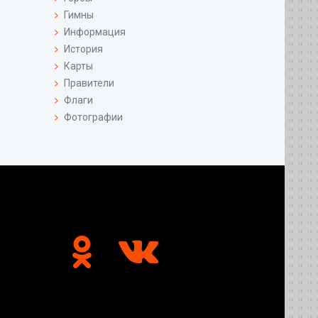
Гимны
Информация
История
Карты
Правители
Флаги
Фотографии