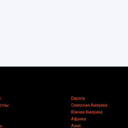
я
Европа
етны
Северная Америка
Южная Америка
Африка
ы
Азия