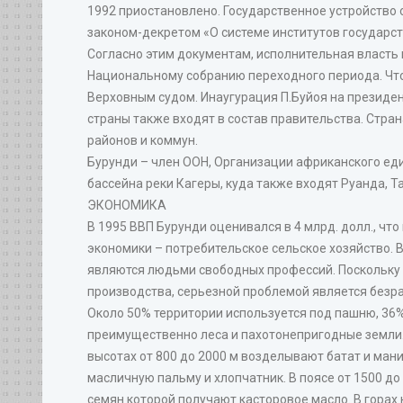
1992 приостановлено. Государственное устройство 
законом-декретом «О системе институтов государст
Согласно этим документам, исполнительная власть 
Национальному собранию переходного периода. Что
Верховным судом. Инаугурация П.Буйоя на президен
страны также входят в состав правительства. Стран
районов и коммун.
Бурунди – член ООН, Организации африканского еди
бассейна реки Кагеры, куда также входят Руанда, Т
ЭКОНОМИКА
В 1995 ВВП Бурунди оценивался в 4 млрд. долл., что
экономики – потребительское сельское хозяйство. В
являются людьми свободных профессий. Поскольку
производства, серьезной проблемой является безр
Около 50% территории используется под пашню, 36
преимущественно леса и пахотонепригодные земли.
высотах от 800 до 2000 м возделывают батат и ман
масличную пальму и хлопчатник. В поясе от 1500 д
семян которой получают касторовое масло. В горах