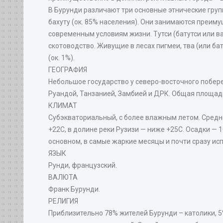
В Бурунди различают три основные этнические груп
бахуту (ок. 85% населения). Они занимаются преим
современным условиям жизни. Тутси (батутси или ва
скотоводство. Живущие в лесах пигмеи, тва (или ба
(ок. 1%).
ГЕОГРАФИЯ
Небольшое государство у северо-восточного побере
Руандой, Танзанией, Замбией и ДРК. Общая площадь 
КЛИМАТ
Субэкваториальный, с более влажным летом. Средн
+22C, в долине реки Рузизи — ниже +25C. Осадки — 
основном, в самые жаркие месяцы и почти сразу ис
ЯЗЫК
Рунди, французский.
ВАЛЮТА
Франк Бурунди.
РЕЛИГИЯ
Приблизительно 78% жителей Бурунди – католики, 