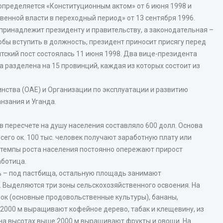
определяется «Конституционным актом» от 6 июня 1998 и
венной власти в переходный период» от 13 сентября 1996.
принадлежит президенту и правительству, а законодательная –
бы вступить в должность, президент приносит присягу перед
тский пост состоялась 11 июня 1998. Два вице-президента
а разделена на 15 провинций, каждая из которых состоит из
нства (ОАЕ) и Организации по эксплуатации и развитию
анзания и Уганда.
 в пересчете на душу населения составляло 600 долл. Основа
сего ок. 100 тыс. человек получают заработную плату или
 темпы роста населения постоянно опережают прирост
аботица.
% – под пастбища, остальную площадь занимают
 Выделяются три зоны сельскохозяйственного освоения. На
иок (основные продовольственные культуры), бананы,
о 2000 м выращивают кофейное дерево, табак и клещевину, из
 на высотах выше 2000 м выращивают фрукты и овощи. На