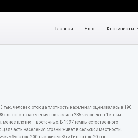
Главная
Блог
Континенты
3 тыс. человек, отсюда плотность населения оценивалась в 190
98 плотность населения составляла 236 человек на 1 кв. км.
 менее плотно – восточные. В 1997 темпы естественного
яющая часть населения страны живет в сельской местности,
умбура (ок. 200 тыс. жителей) и Гитега (ок. 20 тыс.).