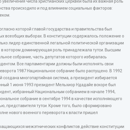
о увеличения числа христианских церквей была их важная роль
анства происходило и под влиянием социальных факторов:
еком.
огласно которой главой государства и правительства был
мых всеобщих выборах. В конституции содержалось положение о
олько лидер единственной легальной политической организации
, в котором доминирующая роль принадлежала тутси. Высшим
льное собрание, часть депутатов которого избиралась
идентом. Все парламентарии должны были исполнять свои
ереворота 1987 Национальное собрание было распущено. В 1992
ой создана многопартийная система, а президент избирается
нный 1 июня 1993 президент Мельхиор Ндадайе вскоре был
зидент, избранный Национальным собранием в начале 1994,
циональное собрание в сентябре 1994 в качестве исполняющего
ю, представителя тутси. Кроме того, было сформировано
олне нового военного переворота к власти пришел
кращающихся межэтнических конфликтов действие конституции