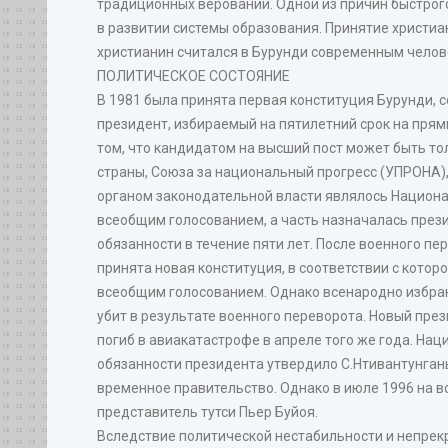
традиционных верований. Одной из причин быстрог
в развитии системы образования. Принятие христи
христианин считался в Бурунди современным челов
ПОЛИТИЧЕСКОЕ СОСТОЯНИЕ
В 1981 была принята первая конституция Бурунди, с
президент, избираемый на пятилетний срок на пря
том, что кандидатом на высший пост может быть т
страны, Союза за национальный прогресс (УПРОНА)
органом законодательной власти являлось Национа
всеобщим голосованием, а часть назначалась през
обязанности в течение пяти лет. После военного п
принята новая конституция, в соответствии с котор
всеобщим голосованием. Однако всенародно избра
убит в результате военного переворота. Новый пре
погиб в авиакатастрофе в апреле того же года. На
обязанности президента утвердило С.Нтивантунгань
временное правительство. Однако в июле 1996 на в
представитель тутси Пьер Буйоя.
Вследствие политической нестабильности и непре