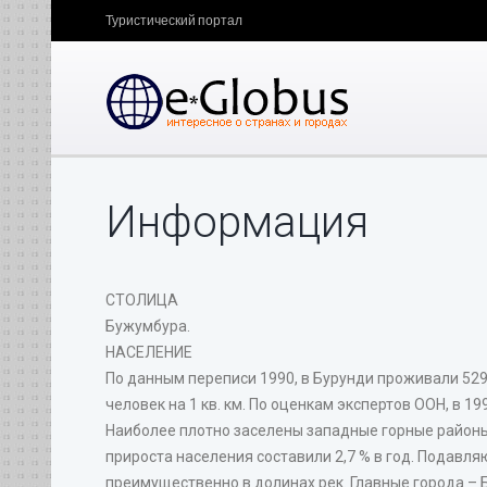
Туристический портал
Информация
СТОЛИЦА
Бужумбура.
НАСЕЛЕНИЕ
По данным переписи 1990, в Бурунди проживали 529
человек на 1 кв. км. По оценкам экспертов ООН, в 19
Наиболее плотно заселены западные горные районы,
прироста населения составили 2,7 % в год. Подавл
преимущественно в долинах рек. Главные города – Буж