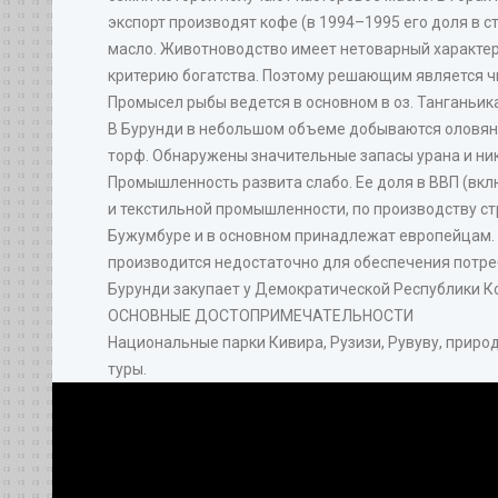
экспорт производят кофе (в 1994–1995 его доля в с
масло. Животноводство имеет нетоварный характер 
критерию богатства. Поэтому решающим является чи
Промысел рыбы ведется в основном в оз. Танганьик
В Бурунди в небольшом объеме добываются оловянна
торф. Обнаружены значительные запасы урана и ни
Промышленность развита слабо. Ее доля в ВВП (вк
и текстильной промышленности, по производству с
Бужумбуре и в основном принадлежат европейцам. 
производится недостаточно для обеспечения потре
Бурунди закупает у Демократической Республики Ко
ОСНОВНЫЕ ДОСТОПРИМЕЧАТЕЛЬНОСТИ
Национальные парки Кивира, Рузизи, Рувуву, прир
туры.