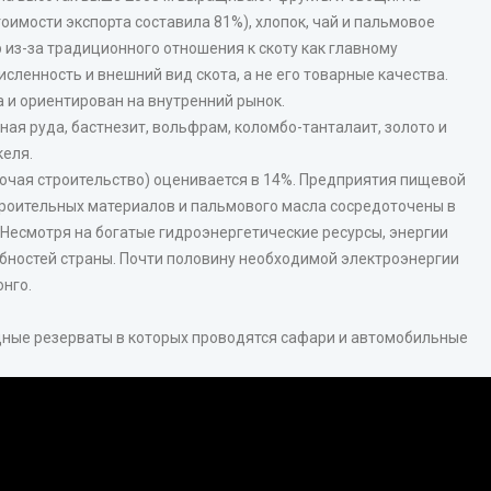
тоимости экспорта составила 81%), хлопок, чай и пальмовое
из-за традиционного отношения к скоту как главному
сленность и внешний вид скота, а не его товарные качества.
а и ориентирован на внутренний рынок.
я руда, бастнезит, вольфрам, коломбо-танталаит, золото и
келя.
лючая строительство) оценивается в 14%. Предприятия пищевой
троительных материалов и пальмового масла сосредоточены в
Несмотря на богатые гидроэнергетические ресурсы, энергии
бностей страны. Почти половину необходимой электроэнергии
нго.
одные резерваты в которых проводятся сафари и автомобильные