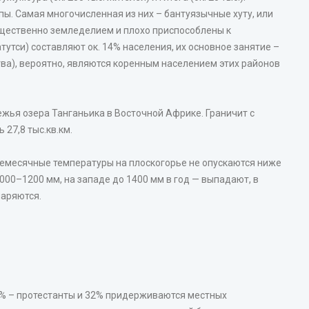
пы. Самая многочисленная из них – бантуязычные хуту, или
ущественно земледелием и плохо приспособлены к
тутси) составляют ок. 14% населения, их основное занятие –
тва), вероятно, являются коренным населением этих районов
жья озера Танганьика в Восточной Африке. Граничит с
27,8 тыс.кв.км.
емесячные температуры на плоскогорье не опускаются ниже
1000–1200 мм, на западе до 1400 мм в год — выпадают, в
паряются.
5% – протестанты и 32% придерживаются местных