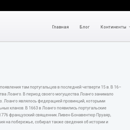
Главная
Блог
Континенты
появления там португальцев в последней четверти 15 в. В 16–
ства Лоанго. В период своего могущества Лоанго занимало
о. Лоанго являлось федерацией провинций, которыми
ных кланов. В 1663 в Лоанго появились португальские
 1776 французский священник Ливен-Бонавентюр Пруаяр,
я на побережье, собирал также сведения об истории и