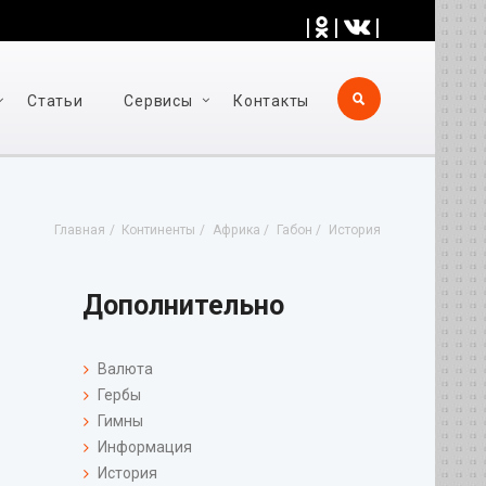
|
|
|
Статьи
Cервисы
Контакты
Главная
Континенты
Африка
Габон
История
Дополнительно
Валюта
Гербы
Гимны
Информация
История