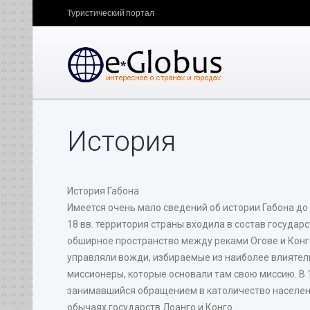
Туристический портал
История
История Габона
Имеется очень мало сведений об истории Габона до 
18 вв. территория страны входила в состав государ
обширное пространство между реками Огове и Конг
управляли вожди, избираемые из наиболее влиятель
миссионеры, которые основали там свою миссию. В
занимавшийся обращением в католичество населени
обычаях государств Лоанго и Конго.