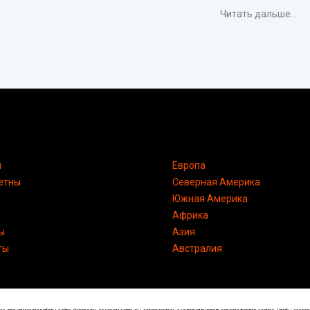
Читать дальше...
я
Европа
етны
Северная Америка
Южная Америка
Африка
ы
Азия
ты
Австралия