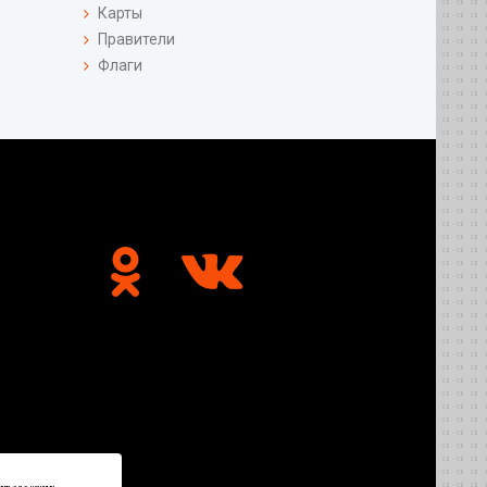
Карты
Правители
Флаги