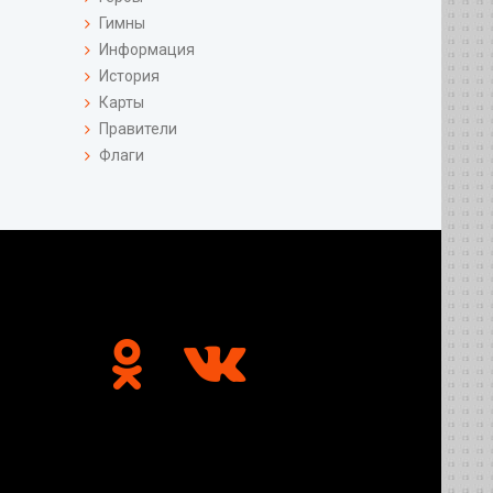
Гимны
Информация
История
Карты
Правители
Флаги