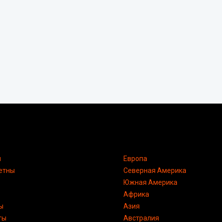
я
Европа
етны
Северная Америка
Южная Америка
Африка
ы
Азия
ты
Австралия