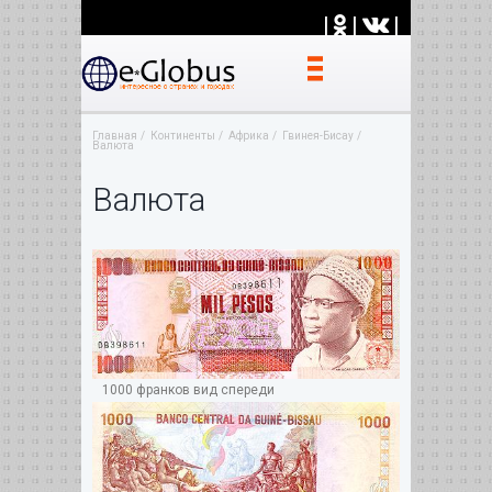
|
|
|
Главная
Континенты
Африка
Гвинея-Бисау
Валюта
Валюта
1000 франков вид спереди