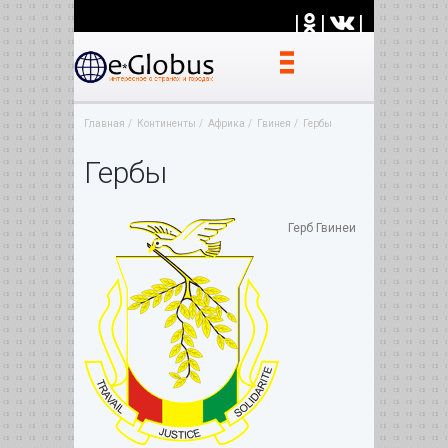
|
|
|
Главная
Континенты
Африка
Гвинея
Гербы
Гербы
Герб Гвинеи