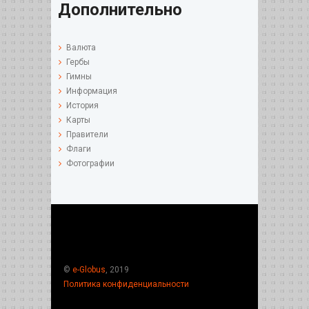
Дополнительно
Валюта
Гербы
Гимны
Информация
История
Карты
Правители
Флаги
Фотографии
©
e-Globus
, 2019
Политика конфиденциальности