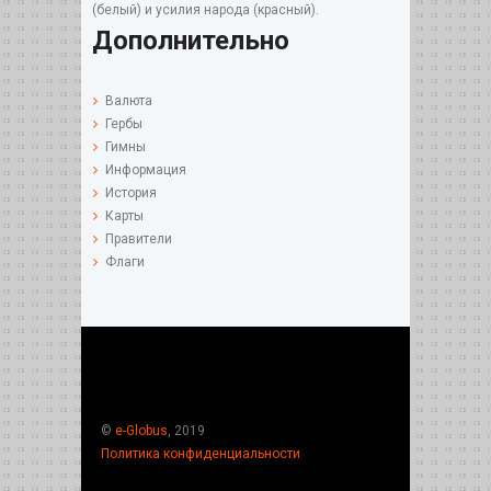
(белый) и усилия народа (красный).
Дополнительно
Валюта
Гербы
Гимны
Информация
История
Карты
Правители
Флаги
©
e-Globus
, 2019
Политика конфиденциальности