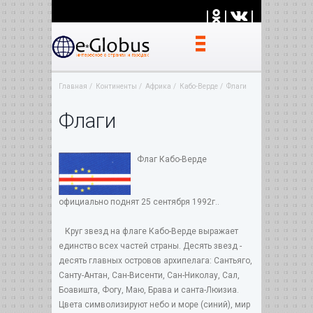
|
|
|
Главная
Континенты
Африка
Кабо-Верде
Флаги
Флаги
Флаг Кабо-Верде
официально поднят 25 сентября 1992г..
Круг звезд на флаге Кабо-Верде выражает
единство всех частей страны. Десять звезд -
десять главных островов архипелага: Сантьяго,
Санту-Антан, Сан-Висенти, Сан-Николау, Сал,
Боавишта, Фогу, Маю, Брава и санта-Люизиа.
Цвета символизируют небо и море (синий), мир