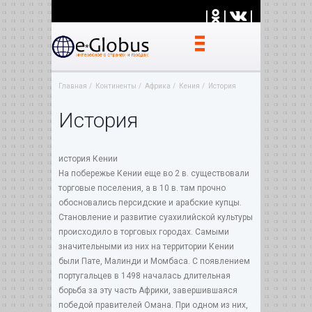
|
|
|
Главная
Континенты
Африка
Кения
История
История
история Кении
На побережье Кении еще во 2 в. существовали
торговые поселения, а в 10 в. там прочно
обосновались персидские и арабские купцы.
Становление и развитие суахилийской культуры
происходило в торговых городах. Самыми
значительными из них на территории Кении
были Пате, Малинди и Момбаса. С появлением
португальцев в 1498 началась длительная
борьба за эту часть Африки, завершившаяся
победой правителей Омана. При одном из них,