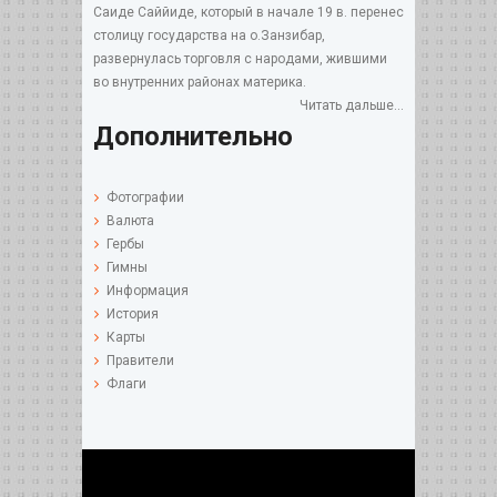
Саиде Саййиде, который в начале 19 в. перенес
столицу государства на о.Занзибар,
развернулась торговля с народами, жившими
во внутренних районах материка.
Читать дальше...
Дополнительно
Фотографии
Валюта
Гербы
Гимны
Информация
История
Карты
Правители
Флаги