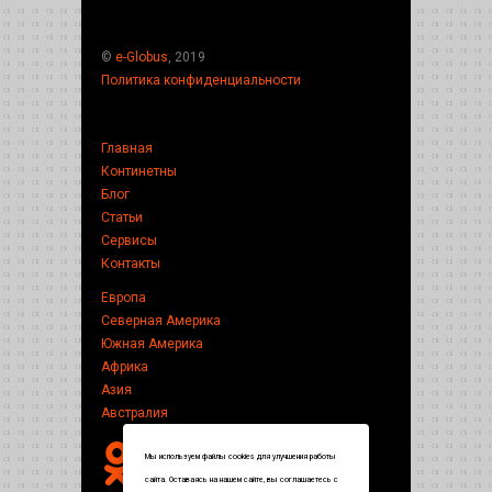
©
e-Globus
, 2019
Политика конфиденциальности
Главная
Континетны
Блог
Статьи
Сервисы
Контакты
Европа
Северная Америка
Южная Америка
Африка
Азия
Австралия
Мы используем файлы cookies для улучшения работы
сайта. Оставаясь на нашем сайте, вы соглашаетесь с