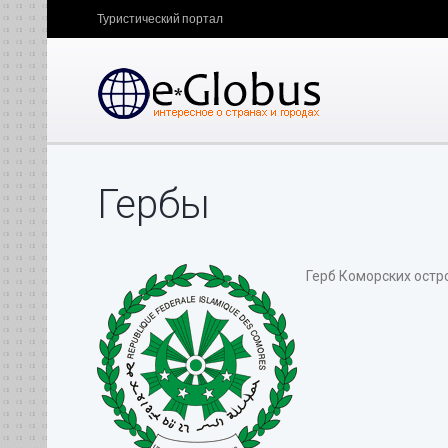
Туристический портал
Гербы
Герб Коморских остр