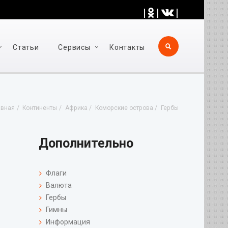
|
|
|
Статьи
Cервисы
Контакты
авная
Континенты
Африка
Коморские острова
Гербы
Дополнительно
Флаги
Валюта
Гербы
Гимны
Информация