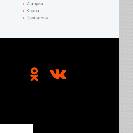
История
Карты
Правители