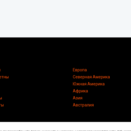
я
Европа
етны
Северная Америка
Южная Америка
Африка
ы
Азия
ты
Австралия