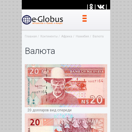
|
|
|
Главная
Континенты
Африка
Намибия
Валюта
Валюта
20 долларов вид спереди