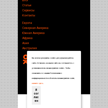
Блог
Статьи
Сервисы
Контакты
Европа
Северная Америка
Южная Америка
Африка
Азия
Австралия
Мы используем файлы cookies для улучшения работы
сайта. Оставаясь на нашем сайте, вы соглашаетесь с
условиями использования файлов cookies. Чтобы
ознакомиться с нашими Положениями о
конфиденциальности и об использовании файлов cookie,
нажмите здесь
.
Я
сог
лас
ен
Энциклопедия по странам и городам