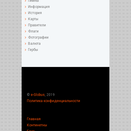
Гимны
Информация
История
Карты
Правители
Флаги
Фотографии
Валюта
Гербы
©
e-Globus
, 2019
Политика конфиденциальности
Главная
Континетны