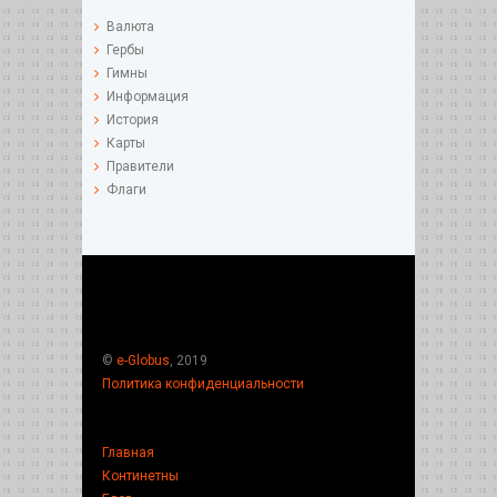
Валюта
Гербы
Гимны
Информация
История
Карты
Правители
Флаги
©
e-Globus
, 2019
Политика конфиденциальности
Главная
Континетны