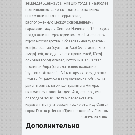
земледельцев-хауса, живших тогда в наиболее
возвышенных районах плато, а остальных
вытеснили на юг на территорию,
расположенную между современными
городами Тахуа и Зиндер. Начиная с 14 в. хауса
создавали на территории южного Нигера свои
города-государства. Образованная туарегами
конфедерация (султанат Аир) была довольно
аморфной, но один из его правителей, Юсуф,
основал город Агадес, который в 1430 стал
столицей Аира (отсюда пошло название
"султанат Агадес "). В 16 в. армия государства
Сонгай (с центром в Гао) захватила обширные
районы западного и центрального Нигера,
включая султанат Агадес. Агадес процветал
благодаря тому, что там пересекались
караванные пути, соединявшие столицу Сонгая
город Гао на р.Нигер с Триполитанией и Египтом.
Читать дальше...
Дополнительно