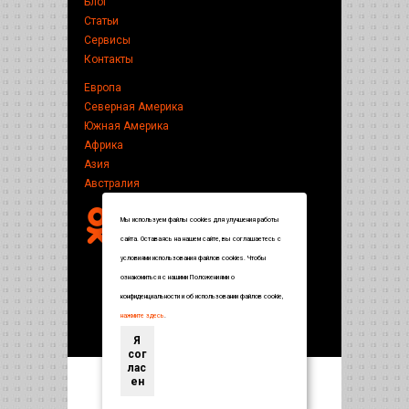
Блог
Статьи
Сервисы
Контакты
Европа
Северная Америка
Южная Америка
Африка
Азия
Австралия
Мы используем файлы cookies для улучшения работы
сайта. Оставаясь на нашем сайте, вы соглашаетесь с
условиями использования файлов cookies. Чтобы
ознакомиться с нашими Положениями о
конфиденциальности и об использовании файлов cookie,
нажмите здесь
.
Я
сог
лас
ен
Энциклопедия по странам и городам