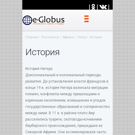
|
|
|
Главная
Континенты
Африка
Нигер
История
История
История Нигера
Доколониальный и колониальный периоды
развития. До установления власти французов в
конце 19 в. история Нигера включала миграции
племен, конфликты между пришельцами и
коренным населением, возвышение и упадок
государственных образований и соперничество
между ними. В 11 в. в районе плато Аир
расселились туареги, скотоводы-кочевники
берберского происхождения, пришедшие из
Северной Африки. Они ассимилировали часть