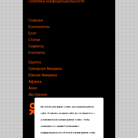
Политика конфиденциальности
Главная
Континетны
Блог
Статьи
Сервисы
Контакты
Европа
Северная Америка
Южная Америка
Африка
Азия
Австралия
Мы используем файлы cookies для улучшения работы
сайта. Оставаясь на нашем сайте, вы соглашаетесь с
условиями использования файлов cookies. Чтобы
ознакомиться с нашими Положениями о
конфиденциальности и об использовании файлов cookie,