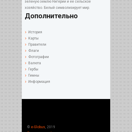
зеленую землю Нигерии и ее сельское
хозяйство. Белый символизирует мир.
Дополнительно
История
Карты
Правители
Флаги
Фотографии
Валюта
Гербы
Гимны
Информация
©
e-Globus
, 2019