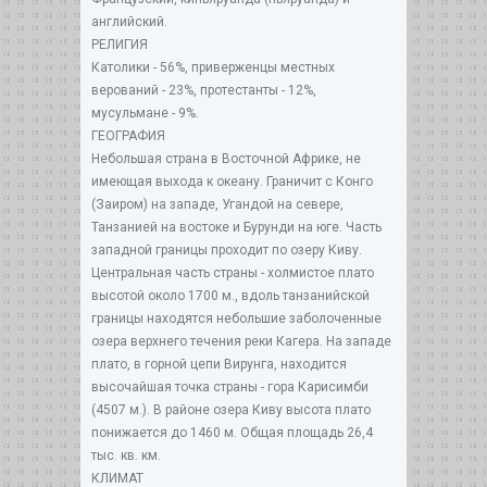
английский.
РЕЛИГИЯ
Католики - 56%, приверженцы местных
верований - 23%, протестанты - 12%,
мусульмане - 9%.
ГЕОГРАФИЯ
Небольшая страна в Восточной Африке, не
имеющая выхода к океану. Граничит с Конго
(Заиром) на западе, Угандой на севере,
Танзанией на востоке и Бурунди на юге. Часть
западной границы проходит по озеру Киву.
Центральная часть страны - холмистое плато
высотой около 1700 м., вдоль танзанийской
границы находятся небольшие заболоченные
озера верхнего течения реки Кагера. На западе
плато, в горной цепи Вирунга, находится
высочайшая точка страны - гора Карисимби
(4507 м.). В районе озера Киву высота плато
понижается до 1460 м. Общая площадь 26,4
тыс. кв. км.
КЛИМАТ