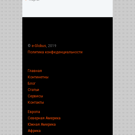
©
e-Globus
, 2019
Политика конфиденциальности
Главная
Континетны
Блог
Статьи
Сервисы
Контакты
Европа
Северная Америка
Южная Америка
Африка