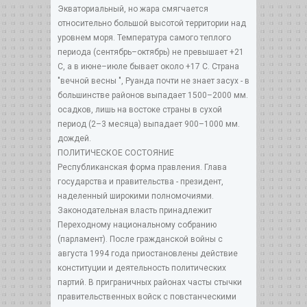
Экваториальный, но жара смягчается
относительно большой высотой территории над
уровнем моря. Температура самого теплого
периода (сентябрь–октябрь) не превышает +21
C, а в июне–июле бывает около +17 C. Страна
"вечной весны ", Руанда почти не знает засух - в
большинстве районов выпадает 1500–2000 мм.
осадков, лишь на востоке страны в сухой
период (2–3 месяца) выпадает 900–1000 мм.
дождей.
ПОЛИТИЧЕСКОЕ СОСТОЯНИЕ
Республиканская форма правления. Глава
государства и правительства - президент,
наделенный широкими полномочиями.
Законодательная власть принадлежит
Переходному национальному собранию
(парламент). После гражданской войны с
августа 1994 года приостановлены действие
конституции и деятельность политических
партий. В приграничных районах часты стычки
правительственных войск с повстанческими