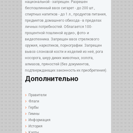
национальной - запрещен. Разрешен
беспошлинный ввоз сигарет - до 200 шт.,
спиртных напитков - до 1 л., продуктов питания,
предметов домашнего обихода - в пределах
личных потребностей. Облагается 100-
процентной пошлиной aудио-, фото- и
видеотехника. Запрещен ввоз стрелкового
оружия, наркотиков, порнографии. Запрещен
вывоз слоновой кости и изделий из неё, рога
носорога, шкур диких животных, золота,
алмазов, пряностей (без документов,
подтверждающих законность их приобретения).
Дополнительно
Правители
Флаги
Гербы
Гимны
Информация
История
Карты