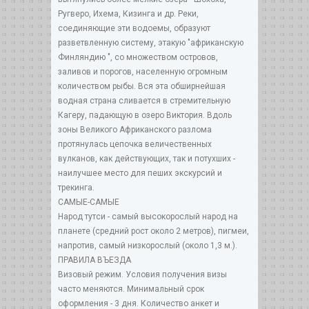
Ругверо, Ихема, Кизинга и др. Реки,
соединяющие эти водоемы, образуют
разветвленную систему, этакую "африканскую
Финляндию ", со множеством островов,
заливов и порогов, населенную огромным
количеством рыбы. Вся эта обширнейшая
водная страна сливается в стремительную
Кагеру, падающую в озеро Виктория. Вдоль
зоны Великого Африканского разлома
протянулась цепочка величественных
вулканов, как действующих, так и потухших -
наилучшее место для пеших экскурсий и
трекинга.
САМЫЕ-САМЫЕ
Народ тутси - самый высокорослый народ на
планете (средний рост около 2 метров), пигмеи,
напротив, самый низкорослый (около 1,3 м.).
ПРАВИЛА ВЪЕЗДА
Визовый режим. Условия получения визы
часто меняются. Минимальный срок
оформления - 3 дня. Количество анкет и