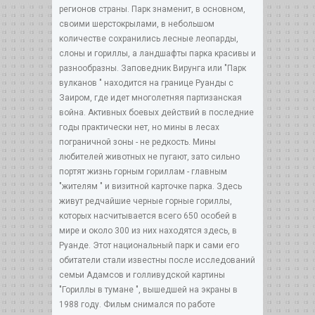
регионов страны. Парк знаменит, в основном,
своими шерстокрылами, в небольшом
количестве сохранились лесные леопарды,
слоны и гориллы, а ландшафты парка красивы и
разнообразны. Заповедник Вирунга или "Парк
вулканов " находится на границе Руанды с
Заиром, где идет многолетняя партизанская
война. Активных боевых действий в последние
годы практически нет, но мины в лесах
пограничной зоны - не редкость. Мины
любителей животных не пугают, зато сильно
портят жизнь горным гориллам - главным
"жителям " и визитной карточке парка. Здесь
живут редчайшие черные горные гориллы,
которых насчитывается всего 650 особей в
мире и около 300 из них находятся здесь, в
Руанде. Этот национальный парк и сами его
обитатели стали известны после исследований
семьи Адамсов и голливудской картины
"Гориллы в тумане ", вышедшей на экраны в
1988 году. Фильм снимался по работе