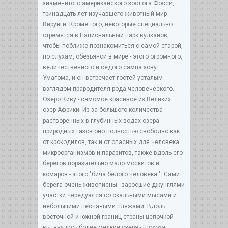
знаменитого американского зоолога Фосси,
тринадцать лет изучавшего животный мир
Вирунги. Кроме того, некоторые специально
стремятся в Национальный парк вулканов,
чтобы поближе познакомиться с самой старой,
по слухам, обезьяной в мире - этого огромного,
величественного и седого самца зовут
Умагома, и он встречает гостей усталым
взглядом прародителя рода человеческого.
Озеро Киву - самомое красивое из Великих
озер Африки. Из-за большого количества
растворенных в глубинных водах озера
природных газов оно полностью свободно как
от крокодилов, так и от опасных для человека
микроорганизмов и паразитов, также вдоль его
берегов поразительно мало москитов и
комаров - этого "бича белого человека ". Сами
берега очень живописны - заросшие джунглями
участки чередуются со скальными мысами и
небольшими песчаными пляжами. Вдоль
восточной и южной границ страны цепочкой
вытянулись более мелкие озера - Шохоха,