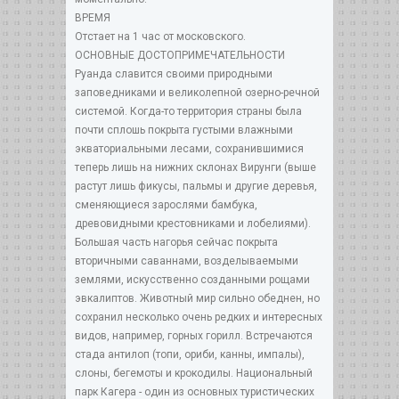
ВРЕМЯ
Отстает на 1 час от московского.
ОСНОВНЫЕ ДОСТОПРИМЕЧАТЕЛЬНОСТИ
Руанда славится своими природными
заповедниками и великолепной озерно-речной
системой. Когда-то территория страны была
почти сплошь покрыта густыми влажными
экваториальными лесами, сохранившимися
теперь лишь на нижних склонах Вирунги (выше
растут лишь фикусы, пальмы и другие деревья,
сменяющиеся зарослями бамбука,
древовидными крестовниками и лобелиями).
Большая часть нагорья сейчас покрыта
вторичными саваннами, возделываемыми
землями, искусственно созданными рощами
эвкалиптов. Животный мир сильно обеднен, но
сохранил несколько очень редких и интересных
видов, например, горных горилл. Встречаются
стада антилоп (топи, ориби, канны, импалы),
слоны, бегемоты и крокодилы. Национальный
парк Кагера - один из основных туристических