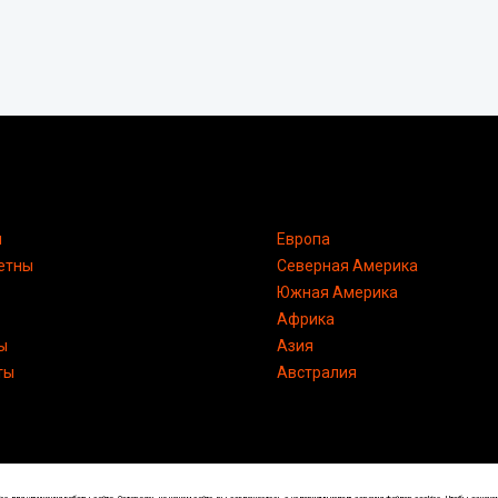
я
Европа
етны
Северная Америка
Южная Америка
Африка
ы
Азия
ты
Австралия