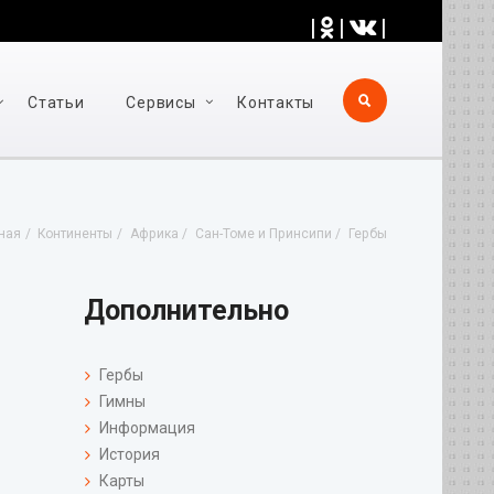
|
|
|
Статьи
Cервисы
Контакты
ная
Континенты
Африка
Сан-Томе и Принсипи
Гербы
Дополнительно
Гербы
Гимны
Информация
История
Карты