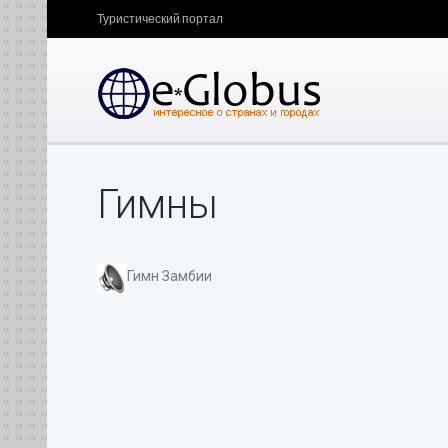
Туристический портал
Гимны
Гимн Замбии