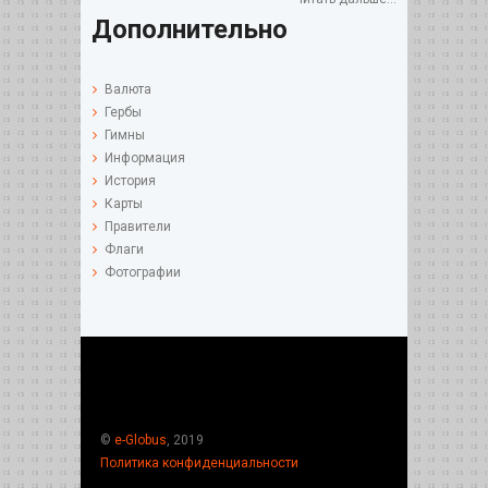
Дополнительно
Валюта
Гербы
Гимны
Информация
История
Карты
Правители
Флаги
Фотографии
©
e-Globus
, 2019
Политика конфиденциальности