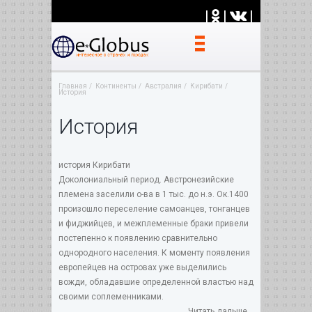
|
|
|
Главная
Континенты
Австралия
Кирибати
История
История
история Кирибати
Доколониальный период. Австронезийские
племена заселили о-ва в 1 тыс. до н.э. Ок.1400
произошло переселение самоанцев, тонганцев
и фиджийцев, и межплеменные браки привели
постепенно к появлению сравнительно
однородного населения. К моменту появления
европейцев на островах уже выделились
вожди, обладавшие определенной властью над
своими соплеменниками.
Читать дальше...