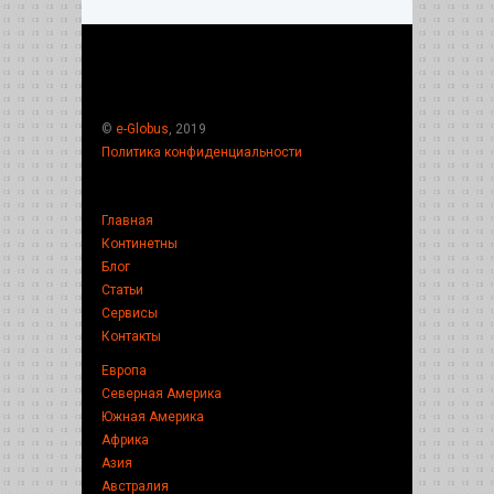
©
e-Globus
, 2019
Политика конфиденциальности
Главная
Континетны
Блог
Статьи
Сервисы
Контакты
Европа
Северная Америка
Южная Америка
Африка
Азия
Австралия