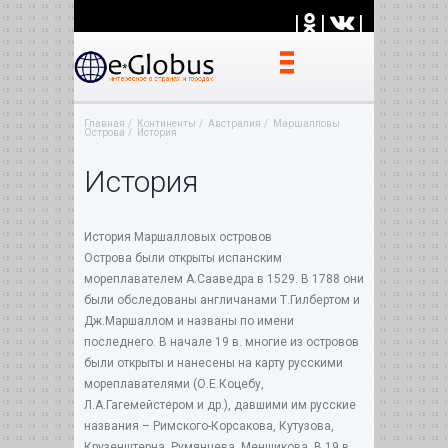
|
|
|
Главная
Континенты
Австралия
Маршалловы
Острова
История
История
История Маршалловых островов
Острова были открыты испанским
мореплавателем А.Сааведра в 1529. В 1788 они
были обследованы англичанами Т.Гилбертом и
Дж.Маршаллом и названы по имени
последнего. В начале 19 в. многие из островов
были открыты и нанесены на карту русскими
мореплавателями (О.Е.Коцебу,
Л.А.Гагемейстером и др.), давшими им русские
названия – Римского-Корсакова, Кутузова,
Крузенштерна, Румянцева, Меншикова. В 19 в.