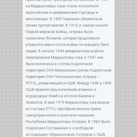
на Маршалловых о-вах стали поселяться
европейские и американские торговцы и
миссионеры. В 1885 Германия объявила их
своим протекторатом. В 1914, в самом начале
Первой мировой войны, острова были
захвачены Японией, которая продолжала
управлять ими и после войны по мандату Лиги
наций. В начале 1944 американские войска
оккупировали Маршалловы о-ва, в 1947 они
были включены в состав подопечной
территории ООН Микронезия (затем подопечной
территории ООН Тихоокеанские острова –
ПТТО), управлявшейся США. Между 1946 и 1958
США провели ряд испытаний атомных и
водородных бомб на атоллах Бикини и
Эниветок. В мае 1979 Маршалловы о-ва вышли
из состава ПТТО, приобрели многие права
самоуправления и получили название
Республика Маршалловы Острова. В 1983 было
подписано Соглашение о «свободной
ассоциации» Маршалловых Островов с США,