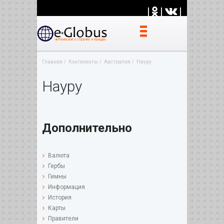
|
|
|
Главная
Континенты
Австралия
Науру
Науру
Дополнительно
Валюта
Гербы
Гимны
Информация
История
Карты
Правители