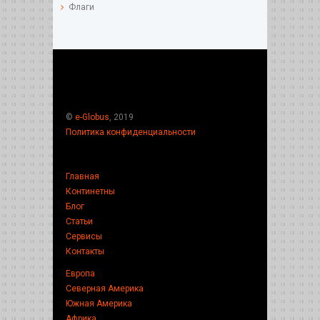
Флаги
©
e-Globus
, 2019
Политика конфиденциальности
Главная
Континетны
Блог
Статьи
Сервисы
Контакты
Европа
Северная Америка
Южная Америка
Африка