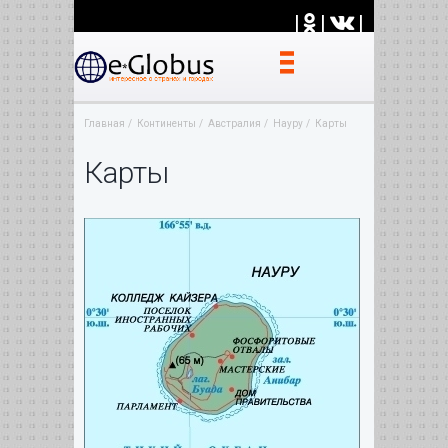
|
|
|
Главная
Континенты
Австралия
Науру
Карты
Карты