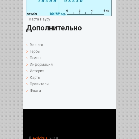
Карта Науру
Дополнительно
Валюта
Гербы
Гимны
Информация
История
Карты
Правители
Флаги
©
e-Globus
, 2019