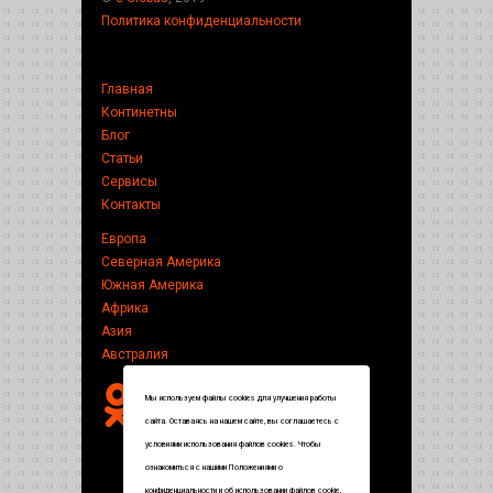
Политика конфиденциальности
Главная
Континетны
Блог
Статьи
Сервисы
Контакты
Европа
Северная Америка
Южная Америка
Африка
Азия
Австралия
Мы используем файлы cookies для улучшения работы
сайта. Оставаясь на нашем сайте, вы соглашаетесь с
условиями использования файлов cookies. Чтобы
ознакомиться с нашими Положениями о
конфиденциальности и об использовании файлов cookie,