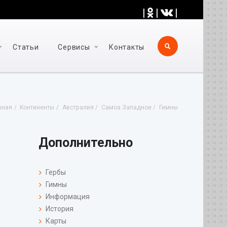
|
|
|
Статьи
Cервисы
Контакты
вная
Континенты
Австралия
Самоа Западное
Гимны
Дополнительно
Гербы
Гимны
Информация
История
Карты