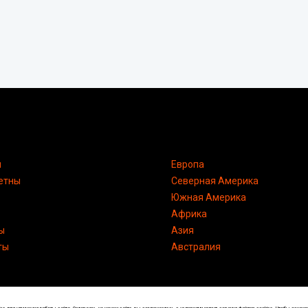
я
Европа
етны
Северная Америка
Южная Америка
Африка
ы
Азия
ты
Австралия