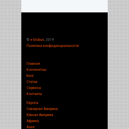
©
e-Globus
, 2019
Политика конфиденциальности
Главная
Континетны
Блог
Статьи
Сервисы
Контакты
Европа
Северная Америка
Южная Америка
Африка
Азия