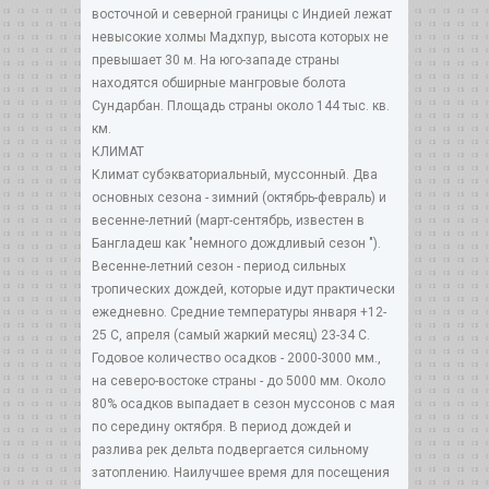
восточной и северной границы с Индией лежат
невысокие холмы Мадхпур, высота которых не
превышает 30 м. На юго-западе страны
находятся обширные мангровые болота
Сундарбан. Площадь страны около 144 тыс. кв.
км.
КЛИМАТ
Климат субэкваториальный, муссонный. Два
основных сезона - зимний (октябрь-февраль) и
весенне-летний (март-сентябрь, известен в
Бангладеш как "немного дождливый сезон ").
Весенне-летний сезон - период сильных
тропических дождей, которые идут практически
ежедневно. Средние температуры января +12-
25 С, апреля (самый жаркий месяц) 23-34 С.
Годовое количество осадков - 2000-3000 мм.,
на северо-востоке страны - до 5000 мм. Около
80% осадков выпадает в сезон муссонов с мая
по середину октября. В период дождей и
разлива рек дельта подвергается сильному
затоплению. Наилучшее время для посещения