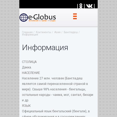
|
|
|
Главная
Континенты
Азия
Бангладеш
Информация
Информация
СТОЛИЦА
Дакка.
НАСЕЛЕНИЕ
Население 27 млн. человек (Бангладеш
является самой перенаселенной страной в
мире). Свыше 98% населения - бенгальцы,
остальные народы - чакма, мог, сантал, бихари
и др.
ЯЗЫК
Официальный язык бенгальский (бенгали), в
сфере обслуживания и в госучреждениях