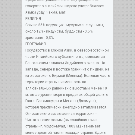
говорят по-английски, широко употребляются
языки урду, чакма, маг.
РЕЛИГИЯ
Свыше 85% верующих - мусульмане-сунниты,
около 12% - индуисты, буддисты - 0,5%,
христиане - 0,3%.
ГЕОГРАФИЯ
Государство в Южной Азии, в северо-восточной
части Индийского субконтинента, омывается
Бенгальским заливом Индийского океана. На
западе, севере и востоке граничит с Индией, на
юго-востоке - с Бирмой (Мьянма). Большая часть
территории страны низменность на
аллювиальных равнинах с высотами менее 10
м. выше уровня моря в пределах общей дельты
Ганга, Брахмапутры и Мегхны (Джамуна),
которая практически ежегодно затапливается.
Относительно возвышенная территория -
Читтагонгские холмы (высочайшая точка
страны - г. Модок-Муал, 1003 м.) - занимает
менее десятой части площади страны. Вдоль