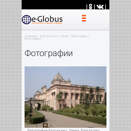
|
|
|
Главная
Континенты
Азия
Бангладеш
Фотографии
Фотографии
Фотография Бангладеш. Дакка. Бангладеш