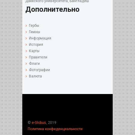
Даккского университета, Бангладеш
Дополнительно
Гербы
Гимны
Информация
История
Карты
Правители
Флаги
Фотографии
Валюта
©
e-Globus
, 2019
Политика конфиденциальности