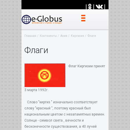
|
|
|
Главная
Континенты
Азия
Киргизия
Флаги
Флаги
Флаг Киргизии принят
3 марта 1992г.
Слово "киргиз " изначально соответствует
слову "красный ", поэтому красный был
национальным цветом с незапамятных времен.
Солнце - символ света , вечности и
бесконечности существования, а 40 лучей