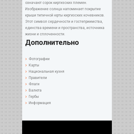
означают сорок киргизских племен.
Изображение солнца напоминает покрытие
крыши типичной юрты киргизских кочевников.
Этот символ сердечности и гостеприимства,
единства времени и пространства, источника
жизни и сплоченности.
Дополнительно
Фотографии
Карты
Национальная кухня
Правители
Флаги
Валюта
Гербы
Информация