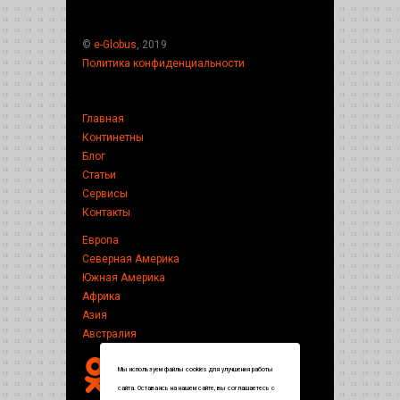
©
e-Globus
, 2019
Политика конфиденциальности
Главная
Континетны
Блог
Статьи
Сервисы
Контакты
Европа
Северная Америка
Южная Америка
Африка
Азия
Австралия
Мы используем файлы cookies для улучшения работы
сайта. Оставаясь на нашем сайте, вы соглашаетесь с