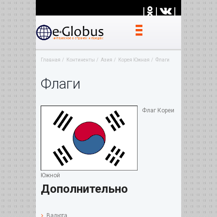
|
|
|
Главная
Континенты
Азия
Корея Южная
Флаги
Флаги
Флаг Кореи
Южной
Дополнительно
Валюта