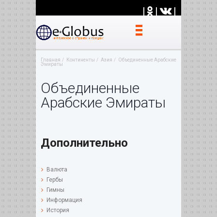
|
|
|
Главная
Континенты
Азия
Объединенные Арабские
Эмираты
Объединенные
Арабские Эмираты
Дополнительно
Валюта
Гербы
Гимны
Информация
История