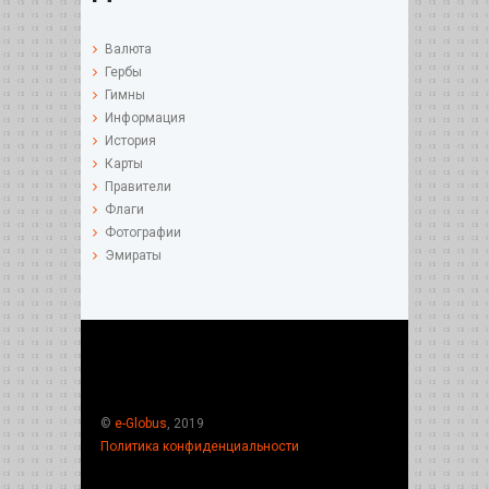
Валюта
Гербы
Гимны
Информация
История
Карты
Правители
Флаги
Фотографии
Эмираты
©
e-Globus
, 2019
Политика конфиденциальности