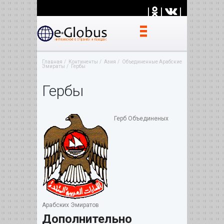
|
|
|
Главная
Континенты
Азия
Объединенные Арабские
Эмираты
Гербы
Гербы
Герб Объединеных
Арабских Эмиратов
Дополнительно