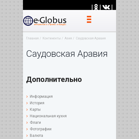
|
|
|
Главная
Континенты
Азия
Саудовская Аравия
Саудовская Аравия
Дополнительно
Информация
История
Карты
Национальная кухня
Флаги
Фотографии
Валюта