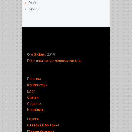
Гербы
Гимны
©
e-Globus
, 2019
Политика конфиденциальности
Главная
Континетны
Блог
Статьи
Сервисы
Контакты
Европа
Северная Америка
Южная Америка